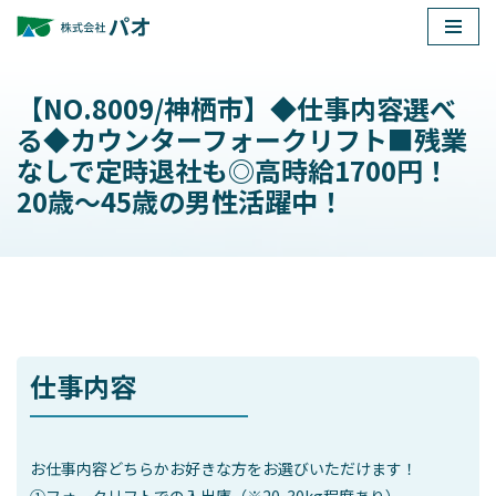
コ
ン
【NO.8009/神栖市】◆仕事内容選べ
テ
る◆カウンターフォークリフト■残業
ン
なしで定時退社も◎高時給1700円！
ツ
20歳～45歳の男性活躍中！
へ
ス
キ
ッ
プ
仕事内容
お仕事内容どちらかお好きな方をお選びいただけます！
①フォークリフトでの入出庫（※20-30kg程度あり）