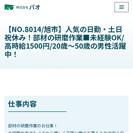
コ
ン
【NO.8014/旭市】人気の日勤・土日
テ
祝休み！部材の研磨作業■未経験OK/
ン
高時給1500円/20歳～50歳の男性活躍
ツ
中！
へ
ス
キ
ッ
プ
仕事内容
部材の研磨作業のお仕事！
未経験の方でもイチから優しく丁寧に教えて貰えるので安心◎